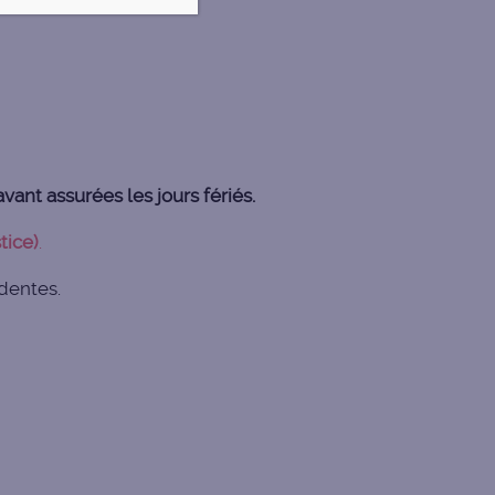
vant assurées les jours fériés.
tice)
.
dentes.