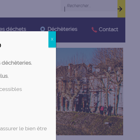
|
Déchèteries
es déchets
Contact

X
s déchèteries.
clus
,
ccessibles
assurer le bien être