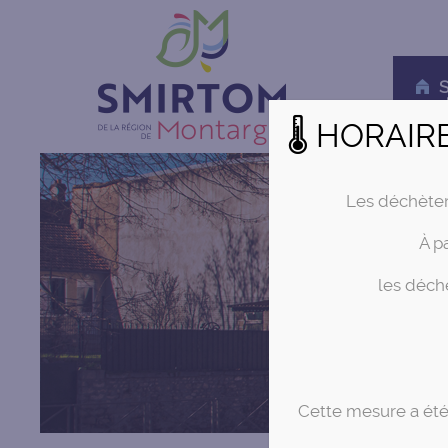
S
d
🌡 HORAIR
Les déchète
À p
les déchè
Cette mesure a été 