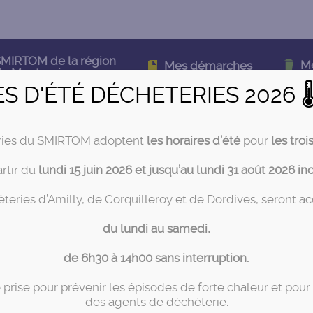
MIRTOM de la région
M
Mes démarches
e Montargis
ES D'ÉTÉ DÉCHETERIES 2026 
ries du SMIRTOM adoptent
les horaires d’été
pour
les troi
artir du
lundi 15 juin 2026 et jusqu’au lundi 31 août 2026 in
teries d’Amilly, de Corquilleroy et de Dordives, seront a
du lundi au samedi,
de 6h30 à 14h00 sans interruption.
Actualités
prise pour prévenir les épisodes de forte chaleur et pour 
des agents de déchèterie.