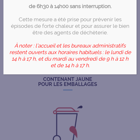
de 6h30 à 14h00 sans interruption.
Je trie mes déchets
Cette mesure a été prise pour prévenir les
épisodes de forte chaleur et pour assurer le bien
être des agents de déchèterie.
À noter : l’accueil et les bureaux administratifs
restent ouverts aux horaires habituels : le lundi de
14 h à 17 h, et du mardi au vendredi de 9 h à 12 h
et de 14 h à 17 h.
CONTENANT JAUNE
POUR LES EMBALLAGES