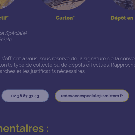
tif*
Carton*
Dépôt en
e Spéciale)
ciale
 s’offrent à vous, sous réserve de la signature de la con
elon le type de collecte ou de dépôts effectués. Rapproc
ches et les justificatifs nécessaires.
02 38 87 37 43
redevancespeciale@smirtom.fr
entaires :