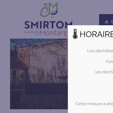
S
d
🌡 HORAIR
Les déchète
À p
les déchè
Cette mesure a été 