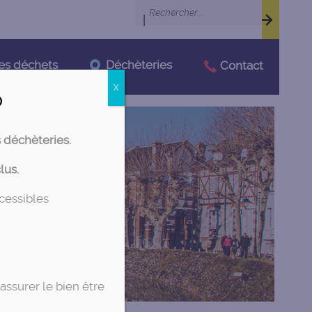
|
Déchèteries
es déchets
Contact

X
s déchèteries.
clus
,
ccessibles
assurer le bien être