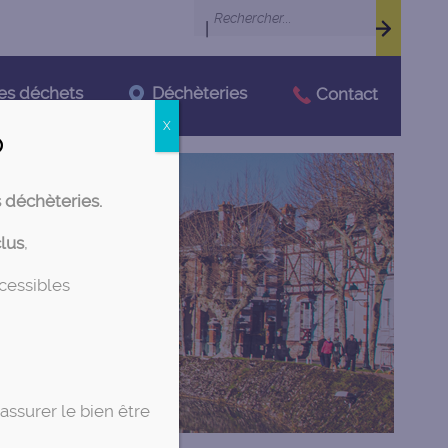
|
Déchèteries
es déchets
Contact

X
s déchèteries.
clus
,
ccessibles
assurer le bien être