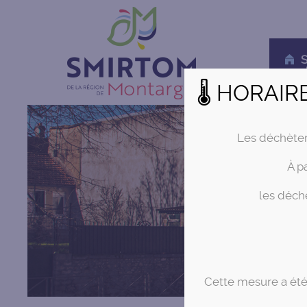
S
d
🌡 HORAIR
Les déchète
À p
les déchè
Cette mesure a été 