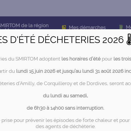
MIRTOM de la région
M
Mes démarches
e Montargis
ES D'ÉTÉ DÉCHETERIES 2026 
ries du SMIRTOM adoptent
les horaires d’été
pour
les troi
artir du
lundi 15 juin 2026 et jusqu’au lundi 31 août 2026 in
teries d’Amilly, de Corquilleroy et de Dordives, seront a
du lundi au samedi,
de 6h30 à 14h00 sans interruption.
Actualités
prise pour prévenir les épisodes de forte chaleur et pour 
des agents de déchèterie.